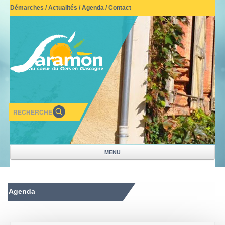
Démarches
/
Actualités
/
Agenda
/
Contact
MENU
NOTRE VILLAGE
Agenda
VIVRE A SARAMON
MAIRIE-SERVICES