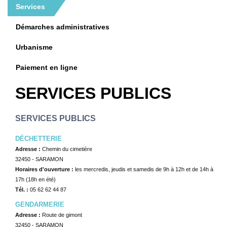
Services
SPORTS-LOISIRS
Démarches administratives
Urbanisme
TOURISME
Paiement en ligne
ACTUS-AGENDA
SERVICES PUBLICS
CONTACT
SERVICES PUBLICS
DÉCHETTERIE
Adresse :
Chemin du cimetière
32450 - SARAMON
Horaires d'ouverture :
les mercredis, jeudis et samedis de 9h à 12h et de 14h à
17h (18h en été)
Tél. :
05 62 62 44 87
GENDARMERIE
Adresse :
Route de gimont
32450 - SARAMON