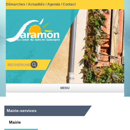
Démarches
/
Actualités
/
Agenda
/
Contact
MENU
NOTRE VILLAGE
Mairie-services
VIVRE A SARAMON
Mairie
MAIRIE-SERVICES