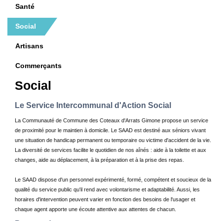
Santé
SPORTS-LOISIRS
Social
Artisans
TOURISME
Commerçants
ACTUS-AGENDA
Social
CONTACT
Le Service Intercommunal d'Action Social
La Communauté de Commune des Coteaux d'Arrats Gimone propose un service
de proximité pour le maintien à domicile. Le SAAD est destiné aux séniors vivant
une situation de handicap permanent ou temporaire ou victime d'accident de la vie.
La diversité de services facilite le quotidien de nos aînés : aide à la toilette et aux
changes, aide au déplacement, à la préparation et à la prise des repas.
Le SAAD dispose d'un personnel expérimenté, formé, compétent et soucieux de la
qualité du service public qu'il rend avec volontarisme et adaptabilité. Aussi, les
horaires d'intervention peuvent varier en fonction des besoins de l'usager et
chaque agent apporte une écoute attentive aux attentes de chacun.