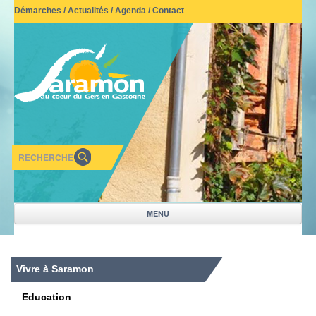
Démarches
/
Actualités
/
Agenda
/
Contact
MENU
NOTRE VILLAGE
Vivre à Saramon
VIVRE A SARAMON
Education
MAIRIE-SERVICES