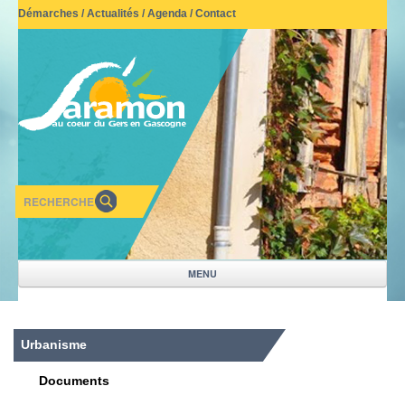
Démarches
/
Actualités
/
Agenda
/
Contact
MENU
NOTRE VILLAGE
Urbanisme
VIVRE A SARAMON
Documents
MAIRIE-SERVICES